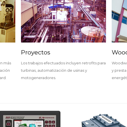
Proyectos
Wood
an más
Los trabajos efectuados incluyen retrofits para
Woodwar
ración
turbinas, automatización de usinas y
y presta
ard.
motogeneradores.
energét