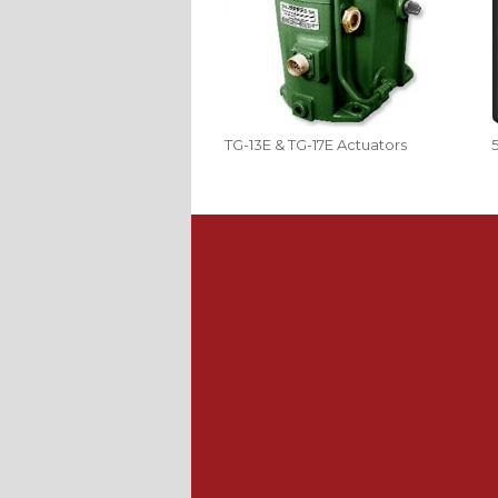
TG-13E & TG-17E Actuators