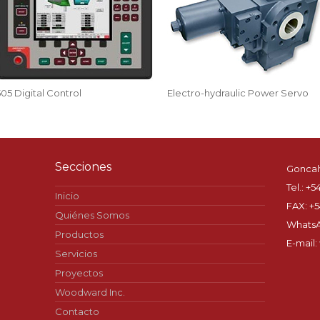
505 Digital Control
Electro-hydraulic Power Servo
Secciones
Goncalv
Tel.: +
Inicio
FAX: +5
Quiénes Somos
WhatsA
Productos
E-mail:
Servicios
Proyectos
Woodward Inc.
Contacto