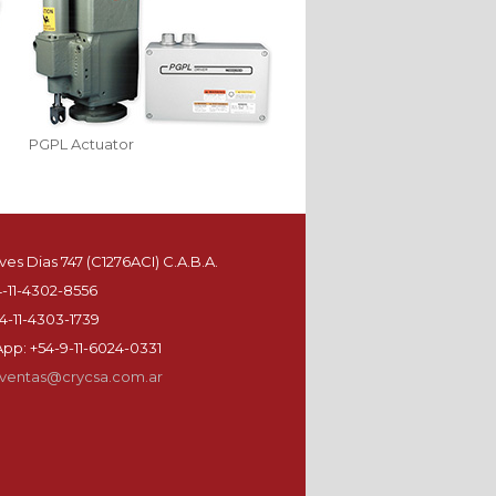
PGPL Actuator
es Dias 747 (C1276ACI) C.A.B.A.
54-11-4302-8556
4-11-4303-1739
pp: +54-9-11-6024-0331
ventas@crycsa.com.ar